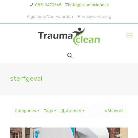
085-0470665
info@traumaclean.nl
Algemene Voorwaarden
Privacyverklaring
sterfgeval
Categories
Tags
Authors
Show all