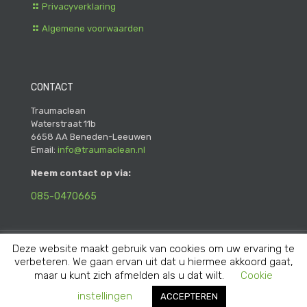
Privacyverklaring
Algemene voorwaarden
CONTACT
Traumaclean
Waterstraat 11b
6658 AA Beneden-Leeuwen
Email:
info@traumaclean.nl
Neem contact op via:
085-0470665
Deze website maakt gebruik van cookies om uw ervaring te
© 2020 Traumaclean. Alle Rechten Voorbehouden |
verbeteren. We gaan ervan uit dat u hiermee akkoord gaat,
Webrealisatie door Now Thats.
maar u kunt zich afmelden als u dat wilt.
Cookie
instellingen
ACCEPTEREN