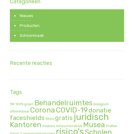
Categorieën
Nieuws
Producten
Schoonmaak
Recente reacties
Tags
Behandelruimtes
3M
100% groen
biologisch
Corona
COVID-19
donatie
afbreekbaar
juridisch
faceshields
gratis
filters
Kantoren
Musea
maskers
milieuvriendelijk
Proflow
risico's
Scholen
Vision 2
reinigingsproducten