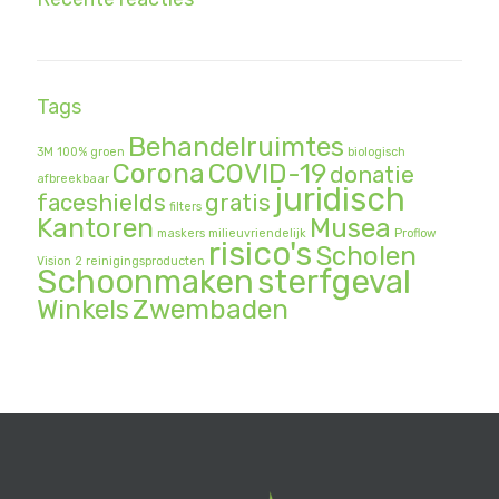
Tags
Behandelruimtes
3M
100% groen
biologisch
Corona
COVID-19
donatie
afbreekbaar
juridisch
faceshields
gratis
filters
Kantoren
Musea
maskers
milieuvriendelijk
Proflow
risico's
Scholen
Vision 2
reinigingsproducten
Schoonmaken
sterfgeval
Winkels
Zwembaden